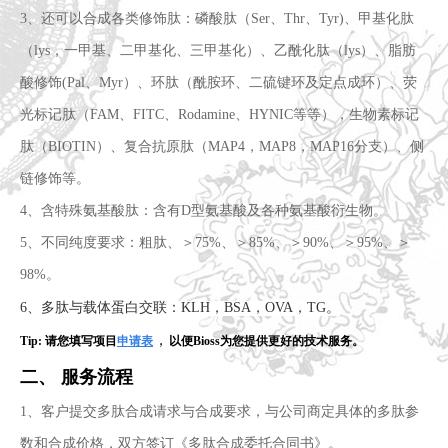
3、还可以合成各类修饰肽：磷酸肽（Ser、Thr、Tyr)、甲基化肽
（lys，一甲基、二甲基化、三甲基化）、乙酰化肽（lys）、脂肪
酸修饰(Pal、Myr）、环肽（酰胺环、二硫键环及定点成环）、荧
光标记肽（FAM、FITC、Rodamine、HYNIC等等），生物素标记
肽（BIOTIN）、复合抗原肽（MAP4，MAP8，MAP16分支）、侧
链修饰等。
4、含特殊氨基酸肽：含有D型氨基酸及各种氨基酸衍生物。
5、不同纯度要求：粗肽、＞75%、＞85%、＞90%、＞95%、＞
98%。
6、多肽与载体蛋白交联：KLH，BSA，OVA，TG。
，
Tip:
请您填写项目
申请表
以便Bioss为您提供更
好的技术服务。
二、 服务流程
1、客户提交多肽合成请求与合成要求，与公司商定具体的多肽参
数和合成价格，双方签订《多肽合成委托合同书》。