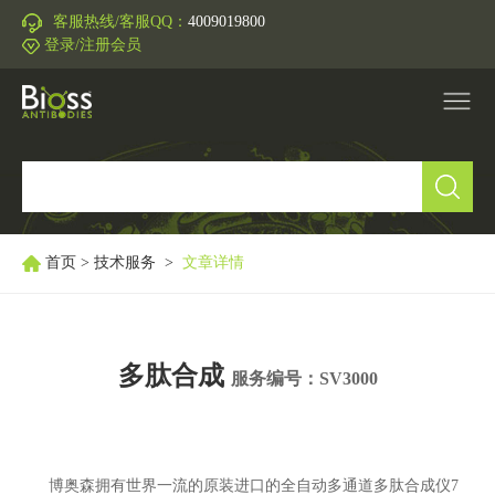
客服热线/客服QQ：
4009019800
登录/注册会员
产品中心
▼
研究领域
▼
首页
>
技术服务
>
文章详情
IVD原料
多肽合成
促销活动
服务编号：SV3000
▼
技术支持
▼
博奥森拥有世界一流的原装进口的全自动多通道多肽合成仪7