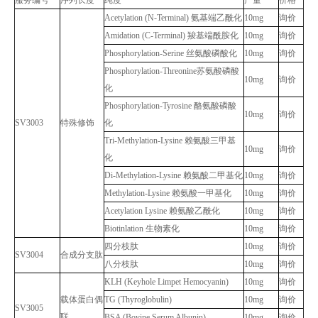
服务编号
序列长度
纯度
产量
价格
Acetylation (N-Terminal) 氨基端乙酰化
10mg
询价
Amidation (C-Terminal) 羧基端酰胺化
10mg
询价
Phosphorylation-Serine 丝氨酸磷酸化
10mg
询价
Phosphorylation-Threonine苏氨酸磷酸
10mg
询价
化
Phosphorylation-Tyrosine 酪氨酸磷酸
10mg
询价
SV3003
特殊修饰
化
Tri-Methylation-Lysine 赖氨酸三甲基
10mg
询价
化
Di-Methylation-Lysine 赖氨酸二甲基化
10mg
询价
Methylation-Lysine 赖氨酸一甲基化
10mg
询价
Acetylation Lysine 赖氨酸乙酰化
10mg
询价
Biotinlation 生物素化
10mg
询价
四分枝肽
10mg
询价
SV3004
合成分支肽
八分枝肽
10mg
询价
KLH (Keyhole Limpet Hemocyanin)
10mg
询价
载体蛋白偶
TG (Thyroglobulin)
10mg
询价
SV3005
联
BSA (Bovine Serum Albunin)
10mg
询价