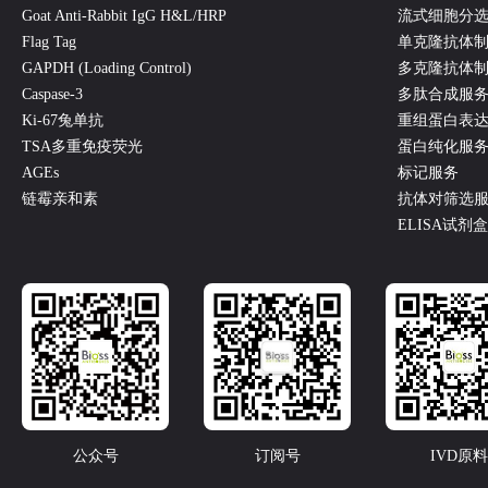
Goat Anti-Rabbit IgG H&L/HRP
流式细胞分
Flag Tag
单克隆抗体
GAPDH (Loading Control)
多克隆抗体
Caspase-3
多肽合成服
Ki-67兔单抗
重组蛋白表
TSA多重免疫荧光
蛋白纯化服
AGEs
标记服务
链霉亲和素
抗体对筛选
ELISA试剂
公众号
订阅号
IVD原料