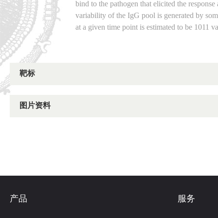
bind to the pathogen that elicited the response 
variability of the IgG pool is generated by som
at a given time point is estimated to be 1011 va
靶标
图片资料
产品
服务