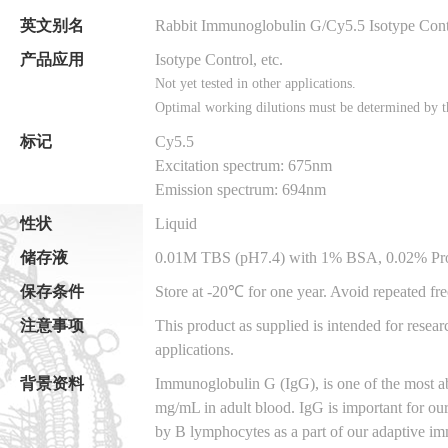
英文别名
Rabbit Immunoglobulin G/Cy5.5 Isotype Cont
产品应用
Isotype Control, etc.
Not yet tested in other applications.
Optimal working dilutions must be determined by t
标记
Cy5.5
Excitation spectrum: 675nm
Emission spectrum: 694nm
性状
Liquid
储存液
0.01M TBS (pH7.4) with 1% BSA, 0.02% Proc
保存条件
Store at -20℃ for one year. Avoid repeated fr
注意事项
This product as supplied is intended for resear
applications.
背景资料
Immunoglobulin G (IgG), is one of the most a
mg/mL in adult blood. IgG is important for ou
by B lymphocytes as a part of our adaptive i