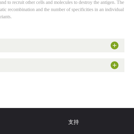
and to recruit other cells and molecules to destroy the antigen. The
atic recombination and the number of specificities in an individual
riants.
支持