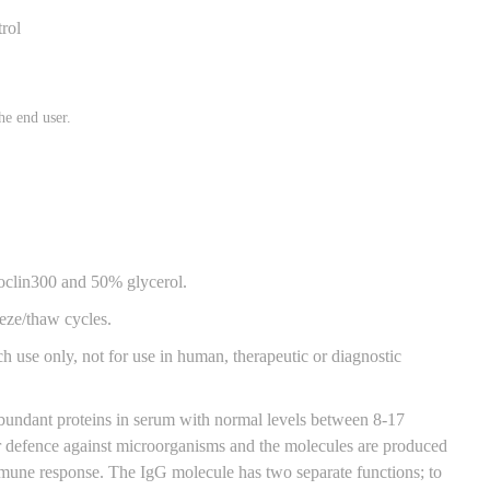
rol
he end user.
lin300 and 50% glycerol.
eeze/thaw cycles.
ch use only, not for use in human, therapeutic or diagnostic
bundant proteins in serum with normal levels between 8-17
r defence against microorganisms and the molecules are produced
mmune response. The IgG molecule has two separate functions; to