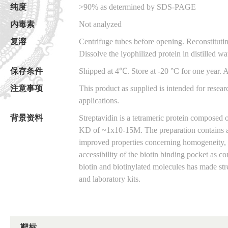
纯度
>90% as determined by SDS-PAGE
内毒素
Not analyzed
复溶
Centrifuge tubes before opening. Reconstitut
Dissolve the lyophilized protein in distilled wa
保存条件
Shipped at 4℃. Store at -20 °C for one year. A
注意事项
This product as supplied is intended for resear
applications.
背景资料
Streptavidin is a tetrameric protein composed 
KD of ~1x10-15M. The preparation contains an
improved properties concerning homogeneity, so
accessibility of the biotin binding pocket as c
biotin and biotinylated molecules has made st
and laboratory kits.
靶标