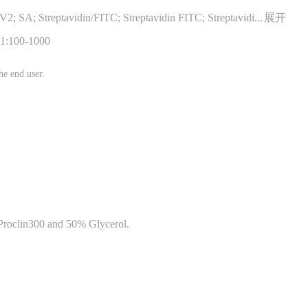
SA V1; SA V2; Streptavidin V1; Streptavidin V2; SA; Streptavidin/FITC; Streptavidin FITC; Streptavidin-FITC; Streptavidin(FITC); FITC conjugated Streptavidin.
展开
=1:100-1000
he end user.
oclin300 and 50% Glycerol.