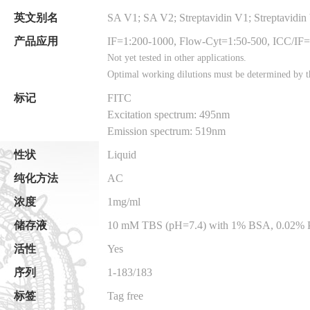
英文别名
产品应用
IF=1:200-1000, Flow-Cyt=1:50-500, ICC/IF
Not yet tested in other applications.
Optimal working dilutions must be determined by t
标记
FITC
Excitation spectrum: 495nm
Emission spectrum: 519nm
性状
Liquid
纯化方法
AC
浓度
1mg/ml
储存液
10 mM TBS (pH=7.4) with 1% BSA, 0.02% Pr
活性
Yes
序列
1-183/183
标签
Tag free