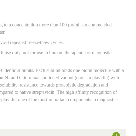
ing to a concentration more than 100 μg/ml is recommended.
ter.
void repeated freeze/thaw cycles.
ch use only, not for use in human, therapeutic or diagnostic
of identic subunits. Each subunit binds one biotin molecule with a
 N- and C-terminal shortened variant (core streptavidin) with
lubility, resistance towards proteolytic degradation and
ompared to native streptavidin. The high affinity recognition of
reptavidin one of the most important components in diagnostics