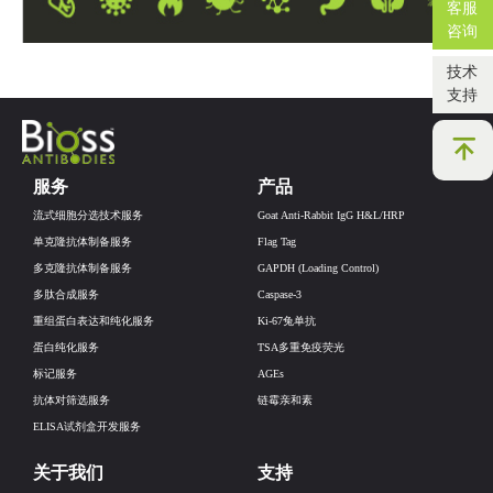
客服
咨询
技术
支持
服务
产品
流式细胞分选技术服务
Goat Anti-Rabbit IgG H&L/HRP
单克隆抗体制备服务
Flag Tag
多克隆抗体制备服务
GAPDH (Loading Control)
多肽合成服务
Caspase-3
重组蛋白表达和纯化服务
Ki-67兔单抗
蛋白纯化服务
TSA多重免疫荧光
标记服务
AGEs
抗体对筛选服务
链霉亲和素
ELISA试剂盒开发服务
关于我们
支持