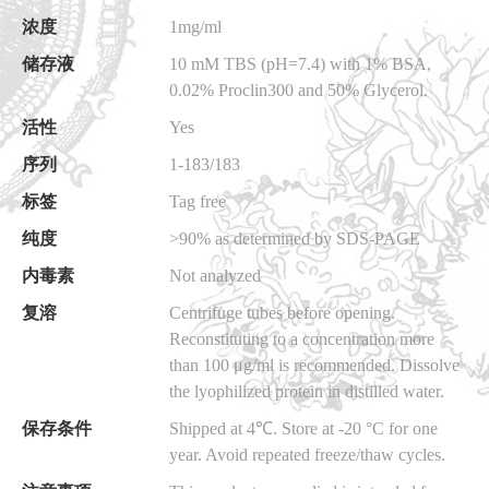
浓度
1mg/ml
储存液
10 mM TBS (pH=7.4) with 1% BSA,
0.02% Proclin300 and 50% Glycerol.
活性
Yes
序列
1-183/183
标签
Tag free
纯度
>90% as determined by SDS-PAGE
内毒素
Not analyzed
复溶
Centrifuge tubes before opening.
Reconstituting to a concentration more
than 100 μg/ml is recommended. Dissolve
the lyophilized protein in distilled water.
保存条件
Shipped at 4℃. Store at -20 °C for one
year. Avoid repeated freeze/thaw cycles.