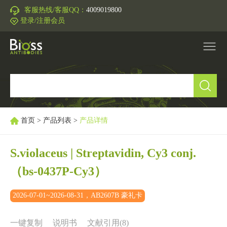
客服热线/客服QQ：
4009019800
登录/注册会员
产品中心
▼
研究领域
▼
首页
>
产品列表
>
产品详情
IVD原料
S.violaceus | Streptavidin, Cy3 conj.
（bs-0437P-Cy3）
促销活动
▼
2026-07-01~2026-08-31，AB2607B 豪礼卡
技术支持
▼
一键复制
说明书
文献引用(8)