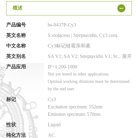
概述
产品编号
bs-0437P-Cy3
英文名称
S.violaceus | Streptavidin, Cy3 conj.
中文名称
Cy3标记链霉亲和素
英文别名
SA V1; SA V2; Streptavidin V1; Streptavidin V2; SA; Streptavidin/Cy3; Streptavidin Cy3; Streptavidin-Cy3; Streptavidin(Cy3); Cy3 conjugated Streptavidin.
展开
产品应用
IF=1:200-1000
Not yet tested in other applications.
Optimal working dilutions must be determined
by the end user.
标记
Cy3
Excitation spectrum: 552nm
Emission spectrum: 570nm
性状
Liquid
纯化方法
AC