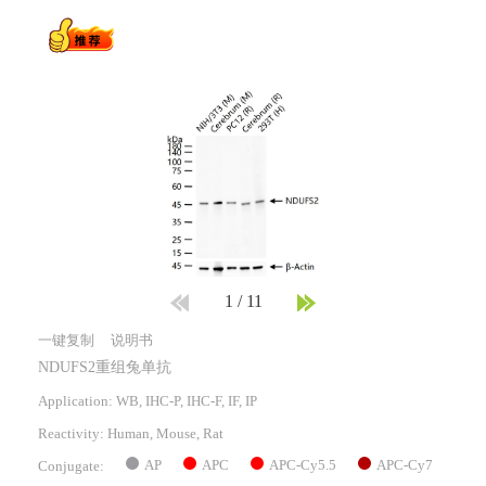
1
/
11
一键复制
说明书
NDUFS2重组兔单抗
Application: WB, IHC-P, IHC-F, IF, IP
Reactivity:
Human, Mouse, Rat
AP
APC
APC-Cy5.5
APC-Cy7
Conjugate: