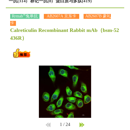
一抗(314)
标记一抗(8)
蛋白质与多肽(419)
®
Rrmab
兔单抗
AB2607A 京东卡
AB2607B 豪礼
卡
Calreticulin Recombinant Rabbit mAb
（bsm-52
436R）
1
/
24