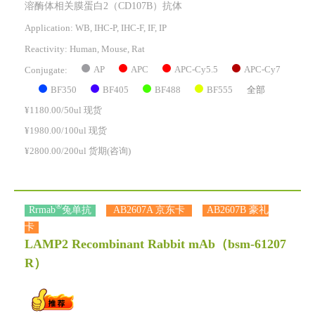
溶酶体相关膜蛋白2（CD107B）抗体
Application: WB, IHC-P, IHC-F, IF, IP
Reactivity:
Human, Mouse, Rat
AP
APC
APC-Cy5.5
APC-Cy7
Conjugate:
BF350
BF405
BF488
BF555
全部
¥1180.00/50ul 现货
¥1980.00/100ul 现货
¥2800.00/200ul 货期(咨询)
®
Rrmab
兔单抗
AB2607A 京东卡
AB2607B 豪礼
卡
LAMP2 Recombinant Rabbit mAb
（bsm-61207
R）