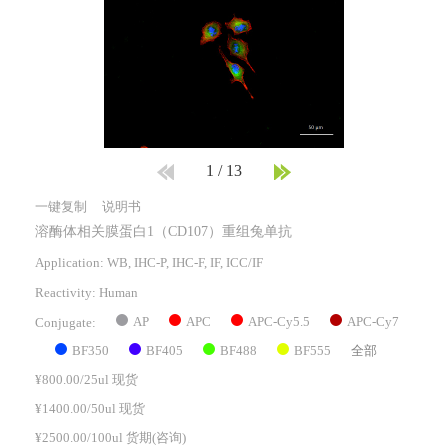
1
/
13
一键复制
说明书
溶酶体相关膜蛋白1（CD107）重组兔单抗
Application: WB, IHC-P, IHC-F, IF, ICC/IF
Reactivity:
Human
AP
APC
APC-Cy5.5
APC-Cy7
Conjugate:
BF350
BF405
BF488
BF555
全部
¥800.00/25ul 现货
¥1400.00/50ul 现货
¥2500.00/100ul 货期(咨询)