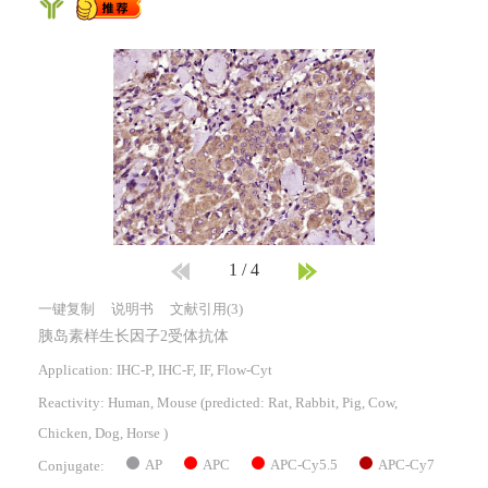
1
/
4
一键复制
说明书
文献引用(3)
胰岛素样生长因子2受体抗体
Application: IHC-P, IHC-F, IF, Flow-Cyt
Reactivity:
Human, Mouse
(predicted: Rat, Rabbit, Pig, Cow,
Chicken, Dog, Horse )
AP
APC
APC-Cy5.5
APC-Cy7
Conjugate: