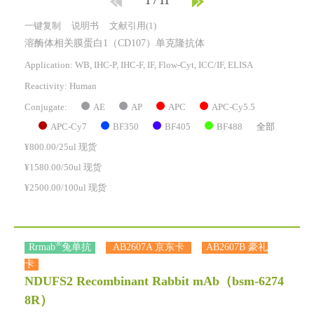
1
/
11
一键复制
说明书
文献引用(1)
溶酶体相关膜蛋白1（CD107）单克隆抗体
Application: WB, IHC-P, IHC-F, IF, Flow-Cyt, ICC/IF, ELISA
Reactivity:
Human
AE
AP
APC
APC-Cy5.5
Conjugate:
APC-Cy7
BF350
BF405
BF488
全部
¥800.00/25ul 现货
¥1580.00/50ul 现货
¥2500.00/100ul 现货
®
Rrmab
兔单抗
AB2607A 京东卡
AB2607B 豪礼
卡
NDUFS2 Recombinant Rabbit mAb
（bsm-6274
8R）