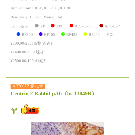
Application: IHC-P, IHC-F, IF, ICC/IF
Reactivity:
Human, Mouse, Rat
AP
APC
APC-Cy5.5
APC-Cy7
Conjugate:
BF350
BF405
BF488
BF555
全部
¥800.00/25ul 货期(咨询)
¥1400.00/50ul 现货
¥2500.00/100ul 现货
AB2607B 豪礼卡
Centrin 2 Rabbit pAb
（bs-13849R）