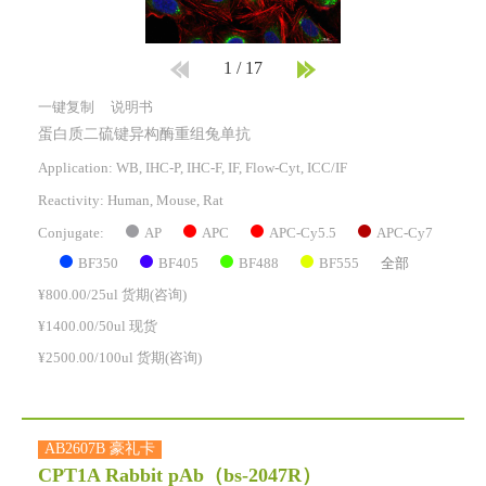
1
/
17
一键复制
说明书
蛋白质二硫键异构酶重组兔单抗
Application: WB, IHC-P, IHC-F, IF, Flow-Cyt, ICC/IF
Reactivity:
Human, Mouse, Rat
AP
APC
APC-Cy5.5
APC-Cy7
Conjugate:
BF350
BF405
BF488
BF555
全部
¥800.00/25ul 货期(咨询)
¥1400.00/50ul 现货
¥2500.00/100ul 货期(咨询)
AB2607B 豪礼卡
CPT1A Rabbit pAb
（bs-2047R）