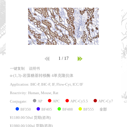
1
/
17
一键复制
说明书
α-(1,3)-岩藻糖基转移酶 4单克隆抗体
Application: IHC-P, IHC-F, IF, Flow-Cyt, ICC/IF
Reactivity:
Human, Mouse, Rat
AP
APC
APC-Cy5.5
APC-Cy7
Conjugate:
BF350
BF405
BF488
BF555
全部
¥1180.00/50ul 货期(咨询)
¥1980.00/100ul 货期(咨询)