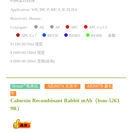
钙网蛋白抗体
Application: WB, IHC-P, IHC-F, IF, ELISA
Reactivity:
Human
AE
AP
APC
APC-Cy5.5
Conjugate:
APC-Cy7
BF350
BF405
BF488
全部
¥1180.00/50ul 现货
¥1980.00/100ul 现货
¥2800.00/200ul 货期(咨询)
®
Rrmab
兔单抗
AB2607A 京东卡
AB2607B 豪礼
卡
Calnexin Recombinant Rabbit mAb
（bsm-5263
9R）