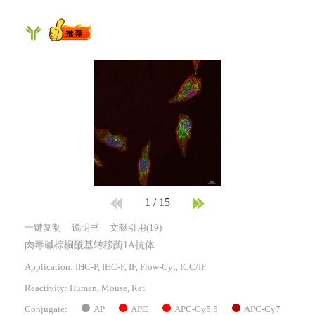
1
/
15
一键复制
说明书
文献引用(19)
肉毒碱棕榈酰基转移酶1A抗体
Application: IHC-P, IHC-F, IF, Flow-Cyt, ICC/IF
Reactivity:
Human, Mouse, Rat
AP
APC
APC-Cy5.5
APC-Cy7
Conjugate: