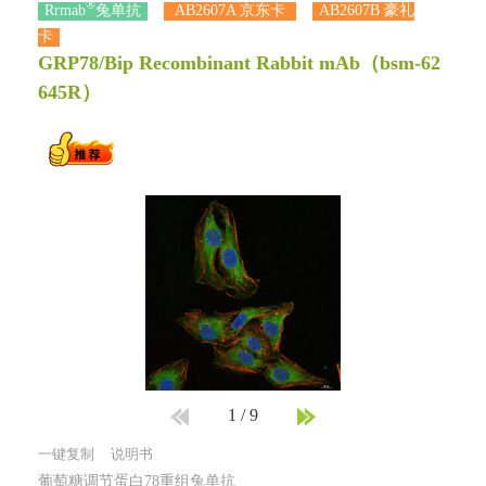
®
Rrmab
兔单抗
AB2607A 京东卡
AB2607B 豪礼
卡
GRP78/Bip Recombinant Rabbit mAb
（bsm-62
645R）
1
/
9
一键复制
说明书
葡萄糖调节蛋白78重组兔单抗