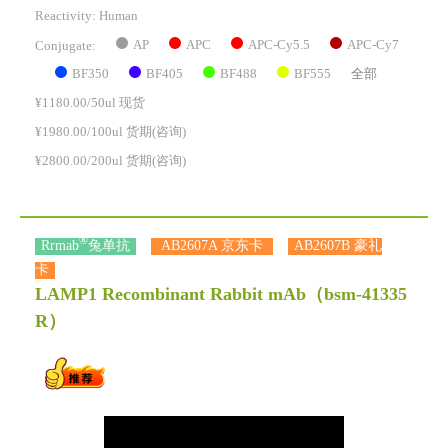
Reactivity:
Human
AP
APC
APC-Cy5.5
APC-Cy7
Conjugate:
BF350
BF405
BF488
BF555
全部
¥1180.00/50ul 现货
¥1980.00/100ul 货期(咨询)
¥2800.00/200ul 货期(咨询)
®
Rrmab
兔单抗
AB2607A 京东卡
AB2607B 豪礼
卡
LAMP1 Recombinant Rabbit mAb
（bsm-41335
R）