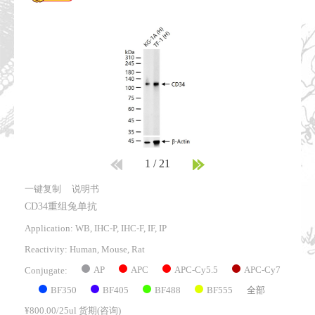
1
/
21
一键复制
说明书
CD34重组兔单抗
Application: WB, IHC-P, IHC-F, IF, IP
Reactivity:
Human, Mouse, Rat
AP
APC
APC-Cy5.5
APC-Cy7
Conjugate:
BF350
BF405
BF488
BF555
全部
¥800.00/25ul 货期(咨询)