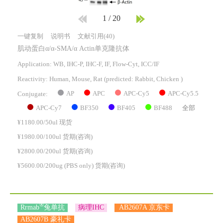
1
/
20
一键复制
说明书
文献引用(40)
肌动蛋白α/α-SMA/α Actin单克隆抗体
Application: WB, IHC-P, IHC-F, IF, Flow-Cyt, ICC/IF
Reactivity:
Human, Mouse, Rat
(predicted: Rabbit, Chicken )
AP
APC
APC-Cy5
APC-Cy5.5
Conjugate:
APC-Cy7
BF350
BF405
BF488
全部
¥1180.00/50ul 现货
¥1980.00/100ul 货期(咨询)
¥2800.00/200ul 货期(咨询)
¥5600.00/200ug (PBS only) 货期(咨询)
®
Rrmab
兔单抗
病理IHC
AB2607A 京东卡
AB2607B 豪礼卡