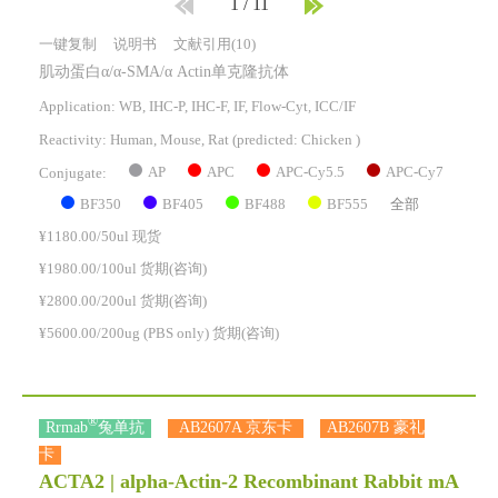
1
/
11
一键复制
说明书
文献引用(10)
肌动蛋白α/α-SMA/α Actin单克隆抗体
Application: WB, IHC-P, IHC-F, IF, Flow-Cyt, ICC/IF
Reactivity:
Human, Mouse, Rat
(predicted: Chicken )
AP
APC
APC-Cy5.5
APC-Cy7
Conjugate:
BF350
BF405
BF488
BF555
全部
¥1180.00/50ul 现货
¥1980.00/100ul 货期(咨询)
¥2800.00/200ul 货期(咨询)
¥5600.00/200ug (PBS only) 货期(咨询)
®
Rrmab
兔单抗
AB2607A 京东卡
AB2607B 豪礼
卡
ACTA2 | alpha-Actin-2 Recombinant Rabbit mA