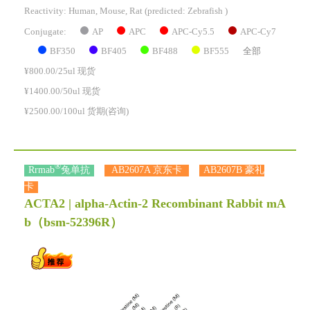
Reactivity:
Human, Mouse, Rat
(predicted: Zebrafish )
AP
APC
APC-Cy5.5
APC-Cy7
Conjugate:
BF350
BF405
BF488
BF555
全部
¥800.00/25ul 现货
¥1400.00/50ul 现货
¥2500.00/100ul 货期(咨询)
®
Rrmab
兔单抗
AB2607A 京东卡
AB2607B 豪礼
卡
ACTA2 | alpha-Actin-2 Recombinant Rabbit mA
b
（bsm-52396R）