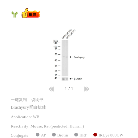
1
/
1
一键复制
说明书
Brachyury蛋白抗体
Application: WB
Reactivity:
Mouse, Rat
(predicted: Human )
AP
Biotin
HRP
IRDye 800CW
Conjugate: