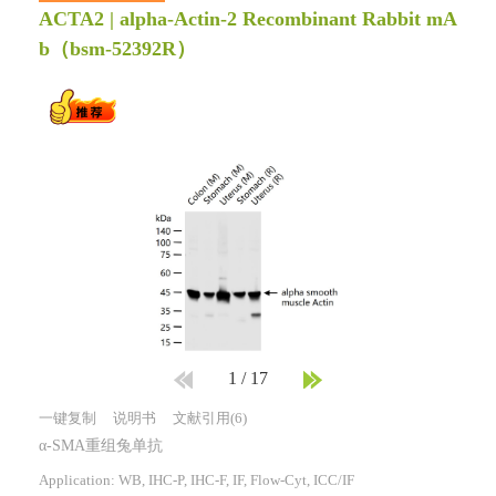
ACTA2 | alpha-Actin-2 Recombinant Rabbit mA
b
（bsm-52392R）
1
/
17
一键复制
说明书
文献引用(6)
α-SMA重组兔单抗
Application: WB, IHC-P, IHC-F, IF, Flow-Cyt, ICC/IF