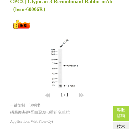
GPC3 | Glypican-3 Recombinant Rabbit mAb
（bsm-60006R）
1
/
1
一键复制
说明书
客服
磷脂酰基醇蛋白聚糖-3重组兔单抗
咨询
Application: WB, Flow-Cyt
技术