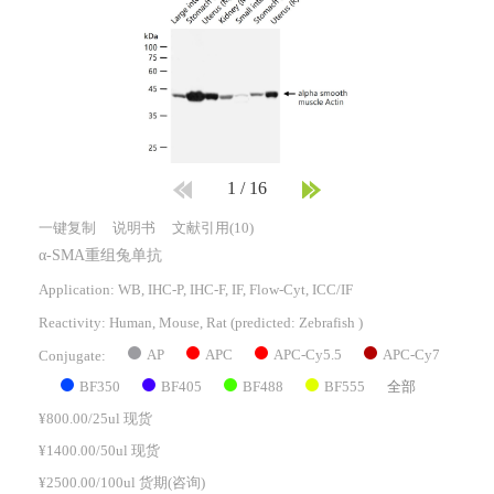
1
/
16
一键复制
说明书
文献引用(10)
α-SMA重组兔单抗
Application: WB, IHC-P, IHC-F, IF, Flow-Cyt, ICC/IF
Reactivity:
Human, Mouse, Rat
(predicted: Zebrafish )
AP
APC
APC-Cy5.5
APC-Cy7
Conjugate:
BF350
BF405
BF488
BF555
全部
¥800.00/25ul 现货
¥1400.00/50ul 现货
¥2500.00/100ul 货期(咨询)