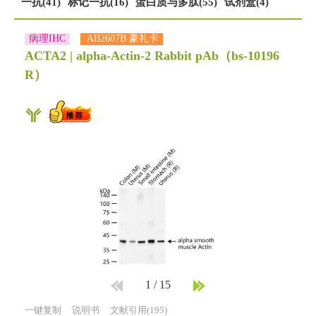
一抗(41)
标记一抗(16)
蛋白质与多肽(55)
试剂盒(4)
病理IHC
AB2607B 豪礼卡
ACTA2 | alpha-Actin-2 Rabbit pAb
（bs-10196
R）
1
/
15
一键复制
说明书
文献引用(195)