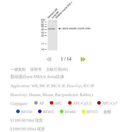
1
/
14
一键复制
说明书
文献引用(99)
肌动蛋白α/α-SMA/α Actin抗体
Application: WB, IHC-P, IHC-F, IF, Flow-Cyt, ICC/IF
Reactivity:
Human, Mouse, Rat
(predicted: Rabbit )
AP
APC
APC-Cy5.5
APC-Cy7
Conjugate:
BF350
BF405
BF488
BF555
全部
¥1180.00/50ul 现货
¥1980.00/100ul 现货