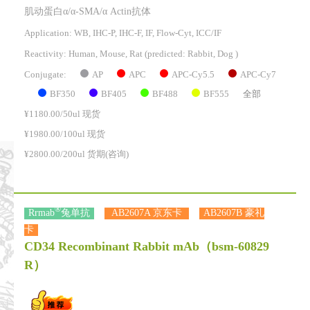
肌动蛋白α/α-SMA/α Actin抗体
Application: WB, IHC-P, IHC-F, IF, Flow-Cyt, ICC/IF
Reactivity:
Human, Mouse, Rat
(predicted: Rabbit, Dog )
AP
APC
APC-Cy5.5
APC-Cy7
Conjugate:
BF350
BF405
BF488
BF555
全部
¥1180.00/50ul 现货
¥1980.00/100ul 现货
¥2800.00/200ul 货期(咨询)
®
Rrmab
兔单抗
AB2607A 京东卡
AB2607B 豪礼
卡
CD34 Recombinant Rabbit mAb
（bsm-60829
R）