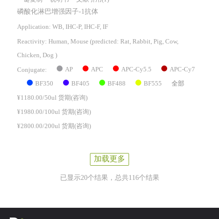
磷酸化淋巴增强因子-1抗体
Application: WB, IHC-P, IHC-F, IF
Reactivity:
Human, Mouse
(predicted: Rat, Rabbit, Pig, Cow,
Chicken, Dog )
AP
APC
APC-Cy5.5
APC-Cy7
Conjugate:
BF350
BF405
BF488
BF555
全部
¥1180.00/50ul 货期(咨询)
¥1980.00/100ul 货期(咨询)
¥2800.00/200ul 货期(咨询)
加载更多
已显示20个结果，总共116个结果