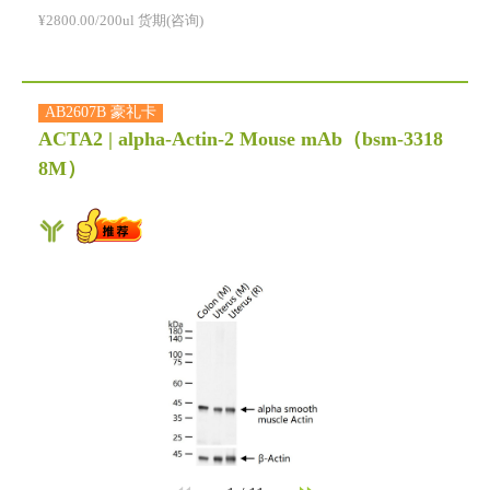
¥2800.00/200ul 货期(咨询)
AB2607B 豪礼卡
ACTA2 | alpha-Actin-2 Mouse mAb
（bsm-3318
8M）