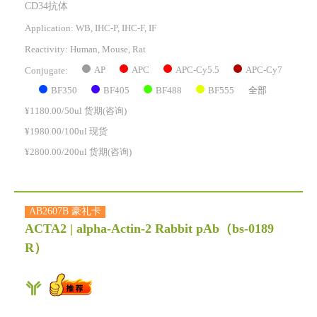
CD34抗体
Application: WB, IHC-P, IHC-F, IF
Reactivity:
Human, Mouse, Rat
AP
APC
APC-Cy5.5
APC-Cy7
Conjugate:
BF350
BF405
BF488
BF555
全部
¥1180.00/50ul 货期(咨询)
¥1980.00/100ul 现货
¥2800.00/200ul 货期(咨询)
AB2607B 豪礼卡
ACTA2 | alpha-Actin-2 Rabbit pAb
（bs-0189
R）