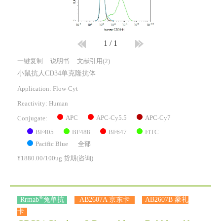
1
/
1
一键复制
说明书
文献引用(2)
小鼠抗人CD34单克隆抗体
Application: Flow-Cyt
Reactivity:
Human
APC
APC-Cy5.5
APC-Cy7
Conjugate:
BF405
BF488
BF647
FITC
Pacific Blue
全部
¥1880.00/100ug 货期(咨询)
®
Rrmab
兔单抗
AB2607A 京东卡
AB2607B 豪礼
卡