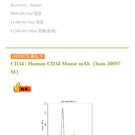
Reactivity:
Human
¥800.00/25ul 现货
¥1400.00/50ul 现货
¥2500.00/100ul 货期(咨询)
AB2607B 豪礼卡
CD34 | Human CD34 Mouse mAb
（bsm-30097
M）