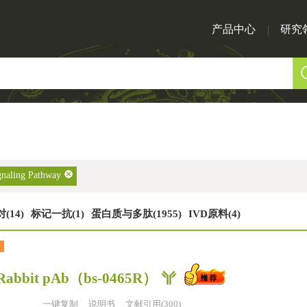
产品中心
研究
gnaling Pathway
(14)
标记一抗(1)
蛋白质与多肽(1955)
IVD原料(4)
Rabbit pAb
（bs-0465R）
一键复制
说明书
文献引用(300)