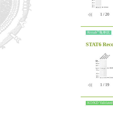
1
/
20
®
Rrmab
兔单抗
STAT6 Rec
1
/
19
KO/KD Validated