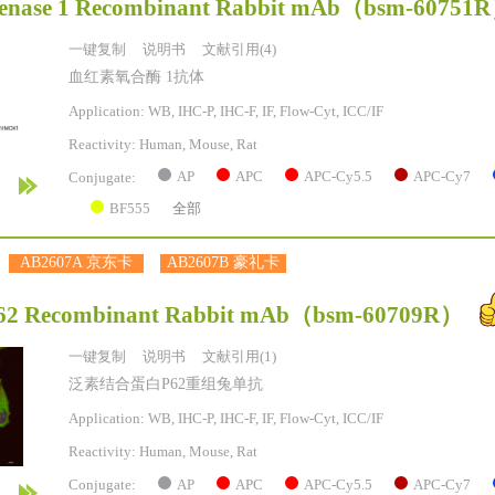
nase 1 Recombinant Rabbit mAb
（bsm-60751
一键复制
说明书
文献引用(4)
血红素氧合酶 1抗体
Application: WB, IHC-P, IHC-F, IF, Flow-Cyt, ICC/IF
Reactivity:
Human, Mouse, Rat
AP
APC
APC-Cy5.5
APC-Cy7
Conjugate:
BF555
全部
AB2607A 京东卡
AB2607B 豪礼卡
2 Recombinant Rabbit mAb
（bsm-60709R）
一键复制
说明书
文献引用(1)
泛素结合蛋白P62重组兔单抗
Application: WB, IHC-P, IHC-F, IF, Flow-Cyt, ICC/IF
Reactivity:
Human, Mouse, Rat
AP
APC
APC-Cy5.5
APC-Cy7
Conjugate: