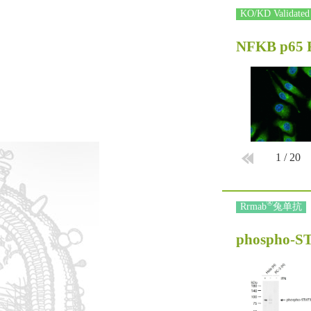
KO/KD Validated
NFKB p65 
1
/
20
®
Rrmab
兔单抗
phospho-ST