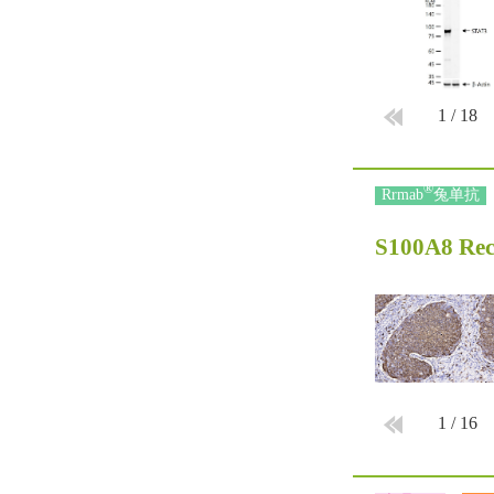
1
/
18
®
Rrmab
兔单抗
S100A8 Re
1
/
16