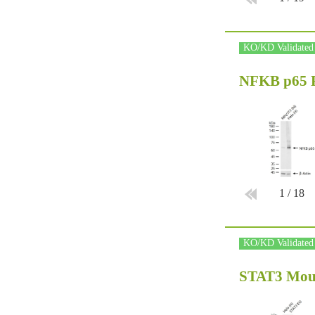
KO/KD Validated
NFKB p65 
1
/
18
KO/KD Validated
STAT3 Mou