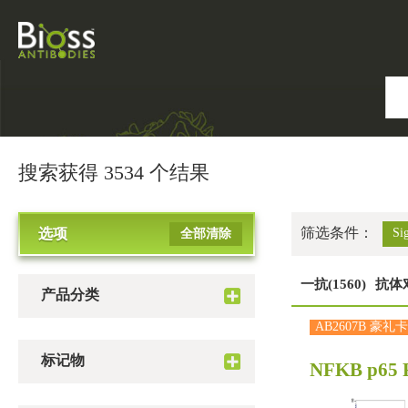
搜索获得 3534 个结果
筛选条件：
选项
Si
全部清除
一抗(1560)
抗体对
产品分类
AB2607B 豪礼卡
标记物
NFKB p65 