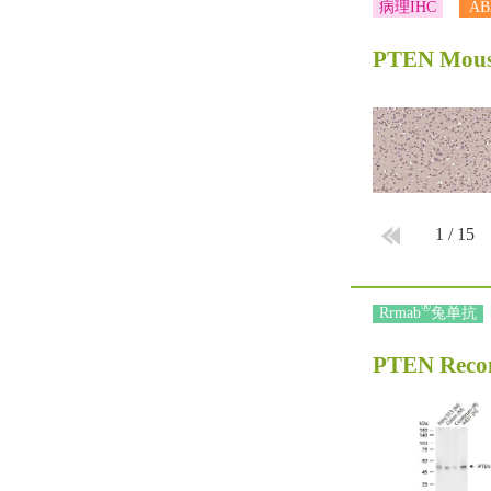
病理IHC
AB
PTEN Mou
1
/
15
®
Rrmab
兔单抗
PTEN Reco