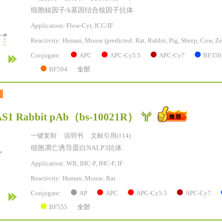
细胞核因子/k基因结合核因子抗体
Application: Flow-Cyt, ICC/IF
Reactivity:
Human, Mouse
(predicted: Rat, Rabbit, Pig, Sheep, Cow, Ze
APC
APC-Cy5.5
APC-Cy7
BF350
Conjugate:
BF594
全部
S1 Rabbit pAb
（bs-10021R）
一键复制
说明书
文献引用(114)
细胞凋亡诱导蛋白NALP3抗体
Application: WB, IHC-P, IHC-F, IF
Reactivity:
Human, Mouse, Rat
AP
APC
APC-Cy5.5
APC-Cy7
Conjugate:
BF555
全部