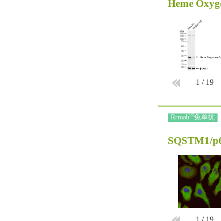
Heme Oxyge
1
/
19
®
Rrmab
兔单抗
SQSTM1/p6
1
/
19