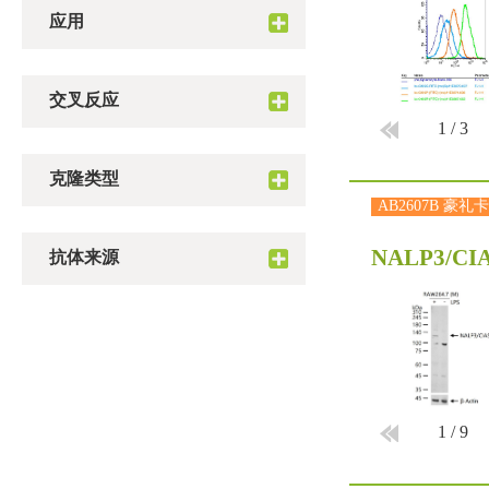
应用
交叉反应
1
/
3
克隆类型
AB2607B 豪礼卡
NALP3/CIA
抗体来源
1
/
9