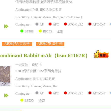
信号转导和转录激活因子3单克隆抗体
Application: WB, IHC-P, IHC-F, IF
Reactivity:
Human, Mouse, Rat
(predicted: Cow )
AP
APC
APC-Cy5.5
APC-Cy7
Conjugate:
BF488
BF555
全部
AB2607A 京东卡
AB2607B 豪礼卡
combinant Rabbit mAb
（bsm-61167R）
一键复制
说明书
S100钙结合蛋白A8重组兔单抗
Application: IHC-P, IHC-F, IF
Reactivity:
Human, Mouse, Rat
AP
APC
APC-Cy5.5
APC-Cy7
Conjugate:
BF555
全部