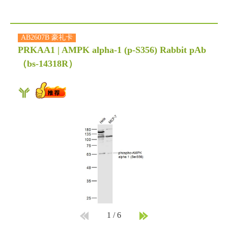
AB2607B 豪礼卡
PRKAA1 | AMPK alpha-1 (p-S356) Rabbit pAb
（bs-14318R）
1
/
6