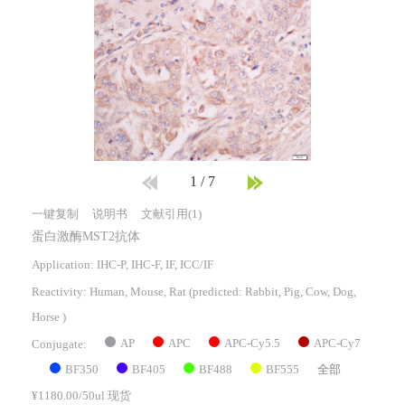
1
/
7
一键复制
说明书
文献引用(1)
蛋白激酶MST2抗体
Application: IHC-P, IHC-F, IF, ICC/IF
Reactivity:
Human, Mouse, Rat
(predicted: Rabbit, Pig, Cow, Dog,
Horse )
AP
APC
APC-Cy5.5
APC-Cy7
Conjugate:
BF350
BF405
BF488
BF555
全部
¥1180.00/50ul 现货