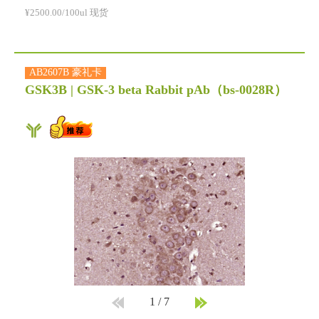
¥2500.00/100ul 现货
AB2607B 豪礼卡
GSK3B | GSK-3 beta Rabbit pAb
（bs-0028R）
1
/
7