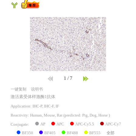
1
/
7
一键复制
说明书
激活素受体样激酶1抗体
Application: IHC-P, IHC-F, IF
Reactivity:
Human, Mouse, Rat
(predicted: Pig, Dog, Horse )
AP
APC
APC-Cy5.5
APC-Cy7
Conjugate:
BF350
BF405
BF488
BF555
全部