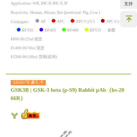
Application: WB, IHC-P, IHC-F, IF
支持
Reactivity:
Human, Mouse, Rat
(predicted: Pig, Cow )
AP
APC
APC-Cy5.5
APC-Cy7
Conjugate:
BF350
BF405
BF488
BF555
全部
¥800.00/25ul 现货
¥1400.00/50ul 现货
¥2500.00/100ul 货期(咨询)
AB2607B 豪礼卡
GSK3B | GSK-3 beta (p-S9) Rabbit pAb
（bs-20
66R）