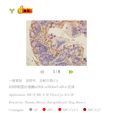
1
/
8
一键复制
说明书
文献引用(15)
KB抑制蛋白激酶α/IKK-α/IKKα/I-κB-α 抗体
Application: IHC-P, IHC-F, IF, Flow-Cyt, ICC/IF
Reactivity:
Human, Mouse, Rat
(predicted: Dog, Horse )
AP
APC
APC-Cy5.5
APC-Cy7
Conjugate: