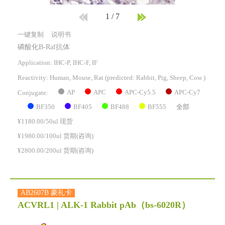
1
/
7
一键复制
说明书
磷酸化B-Raf抗体
Application: IHC-P, IHC-F, IF
Reactivity:
Human, Mouse, Rat
(predicted: Rabbit, Pig, Sheep, Cow )
AP
APC
APC-Cy5.5
APC-Cy7
Conjugate:
BF350
BF405
BF488
BF555
全部
¥1180.00/50ul 现货
¥1980.00/100ul 货期(咨询)
¥2800.00/200ul 货期(咨询)
AB2607B 豪礼卡
ACVRL1 | ALK-1 Rabbit pAb
（bs-6020R）