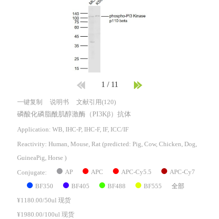
1
/
11
一键复制
说明书
文献引用(120)
磷酸化磷脂酰肌醇激酶（PI3Kβ）抗体
Application: WB, IHC-P, IHC-F, IF, ICC/IF
Reactivity:
Human, Mouse, Rat
(predicted: Pig, Cow, Chicken, Dog,
GuineaPig, Horse )
AP
APC
APC-Cy5.5
APC-Cy7
Conjugate:
BF350
BF405
BF488
BF555
全部
¥1180.00/50ul 现货
¥1980.00/100ul 现货