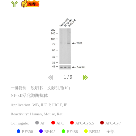
1
/
9
一键复制
说明书
文献引用(10)
NF-κB活化激酶抗体
Application: WB, IHC-P, IHC-F, IF
Reactivity:
Human, Mouse, Rat
AP
APC
APC-Cy5.5
APC-Cy7
Conjugate:
BF350
BF405
BF488
BF555
全部