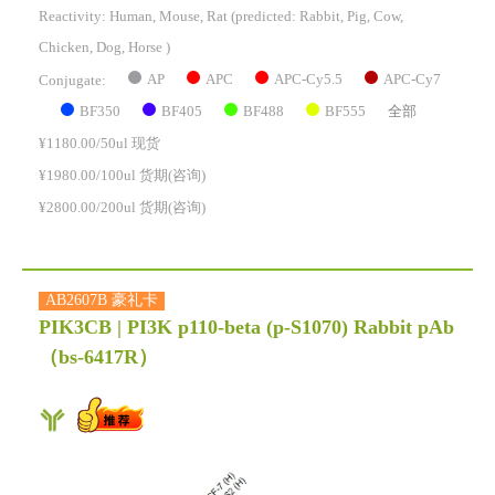
Reactivity:
Human, Mouse, Rat
(predicted: Rabbit, Pig, Cow,
Chicken, Dog, Horse )
AP
APC
APC-Cy5.5
APC-Cy7
Conjugate:
BF350
BF405
BF488
BF555
全部
¥1180.00/50ul 现货
¥1980.00/100ul 货期(咨询)
¥2800.00/200ul 货期(咨询)
AB2607B 豪礼卡
PIK3CB | PI3K p110-beta (p-S1070) Rabbit pAb
（bs-6417R）