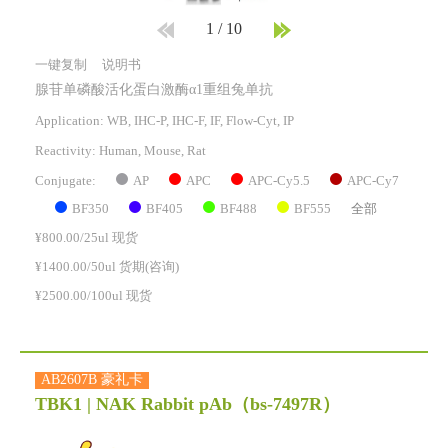
1
/
10
一键复制
说明书
腺苷单磷酸活化蛋白激酶α1重组兔单抗
Application: WB, IHC-P, IHC-F, IF, Flow-Cyt, IP
Reactivity:
Human, Mouse, Rat
AP
APC
APC-Cy5.5
APC-Cy7
Conjugate:
BF350
BF405
BF488
BF555
全部
¥800.00/25ul 现货
¥1400.00/50ul 货期(咨询)
¥2500.00/100ul 现货
AB2607B 豪礼卡
TBK1 | NAK Rabbit pAb
（bs-7497R）