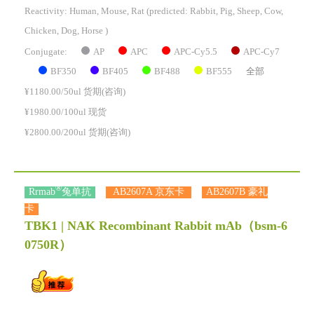
Reactivity:
Human, Mouse, Rat
(predicted: Rabbit, Pig, Sheep, Cow,
Chicken, Dog, Horse )
AP
APC
APC-Cy5.5
APC-Cy7
Conjugate:
BF350
BF405
BF488
BF555
全部
¥1180.00/50ul 货期(咨询)
¥1980.00/100ul 现货
¥2800.00/200ul 货期(咨询)
®
Rrmab
兔单抗
AB2607A 京东卡
AB2607B 豪礼
卡
TBK1 | NAK Recombinant Rabbit mAb
（bsm-6
0750R）