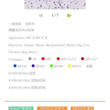
1
/
7
一键复制
说明书
磷酸化B-Raf抗体
Application: IHC-P, IHC-F, IF
Reactivity:
Human, Mouse, Rat
(predicted: Rabbit, Pig, Cow,
Chicken, Dog, Horse )
AP
APC
APC-Cy5.5
APC-Cy7
Conjugate:
BF350
BF405
BF488
BF555
全部
¥1180.00/50ul 现货
¥1980.00/100ul 货期(咨询)
¥2800.00/200ul 货期(咨询)
®
Rrmab
兔单抗
AB2607A 京东卡
AB2607B 豪礼