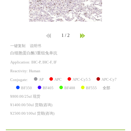
1
/
2
一键复制
说明书
白细胞蛋白酶3重组兔单抗
Application: IHC-P, IHC-F, IF
Reactivity:
Human
AP
APC
APC-Cy5.5
APC-Cy7
Conjugate:
BF350
BF405
BF488
BF555
全部
¥800.00/25ul 现货
¥1400.00/50ul 货期(咨询)
¥2500.00/100ul 货期(咨询)