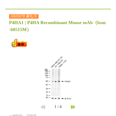
AB2607B 豪礼卡
P4HA1 | P4HA Recombinant Mouse mAb
（bsm
-60515M）
1
/
4