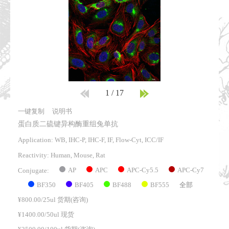
1
/
17
一键复制
说明书
蛋白质二硫键异构酶重组兔单抗
Application: WB, IHC-P, IHC-F, IF, Flow-Cyt, ICC/IF
Reactivity:
Human, Mouse, Rat
AP
APC
APC-Cy5.5
APC-Cy7
Conjugate:
BF350
BF405
BF488
BF555
全部
¥800.00/25ul 货期(咨询)
¥1400.00/50ul 现货