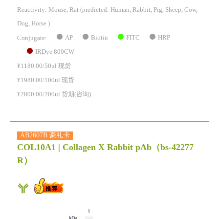
Reactivity:
Mouse, Rat
(predicted: Human, Rabbit, Pig, Sheep, Cow,
Dog, Horse )
AP
Biotin
FITC
HRP
Conjugate:
IRDye 800CW
¥1180.00/50ul 现货
¥1980.00/100ul 现货
¥2800.00/200ul 货期(咨询)
AB2607B 豪礼卡
COL10A1 | Collagen X Rabbit pAb
（bs-42277
R）