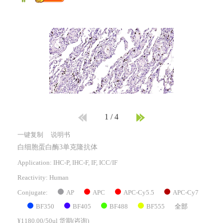
1
/
4
一键复制
说明书
白细胞蛋白酶3单克隆抗体
Application: IHC-P, IHC-F, IF, ICC/IF
Reactivity:
Human
AP
APC
APC-Cy5.5
APC-Cy7
Conjugate:
BF350
BF405
BF488
BF555
全部
¥1180.00/50ul 货期(咨询)