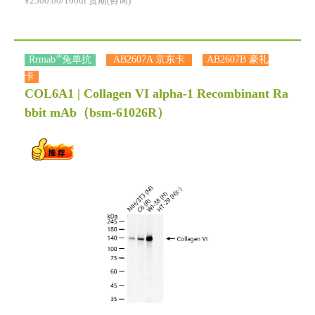
¥2500.00/100ul 货期(咨询)
®
Rrmab
兔单抗
AB2607A 京东卡
AB2607B 豪礼
卡
COL6A1 | Collagen VI alpha-1 Recombinant Ra
bbit mAb
（bsm-61026R）