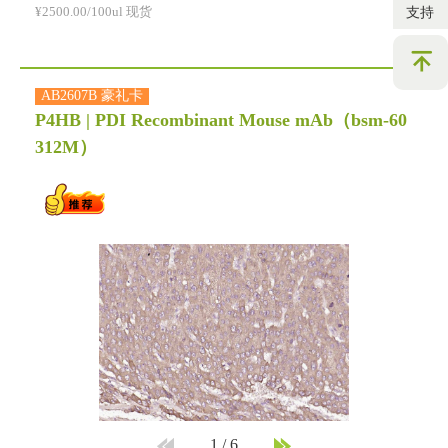
¥2500.00/100ul 现货
支持
AB2607B 豪礼卡
P4HB | PDI Recombinant Mouse mAb
（bsm-60
312M）
1
/
6