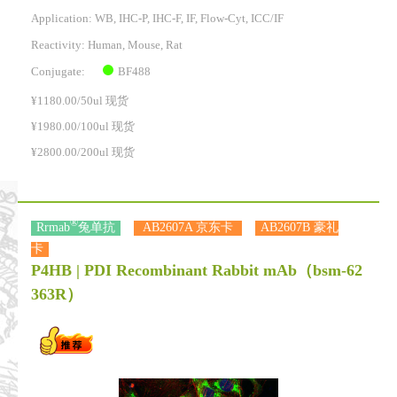
Application: WB, IHC-P, IHC-F, IF, Flow-Cyt, ICC/IF
Reactivity:
Human, Mouse, Rat
BF488
Conjugate:
¥1180.00/50ul 现货
¥1980.00/100ul 现货
¥2800.00/200ul 现货
®
Rrmab
兔单抗
AB2607A 京东卡
AB2607B 豪礼
卡
P4HB | PDI Recombinant Rabbit mAb
（bsm-62
363R）