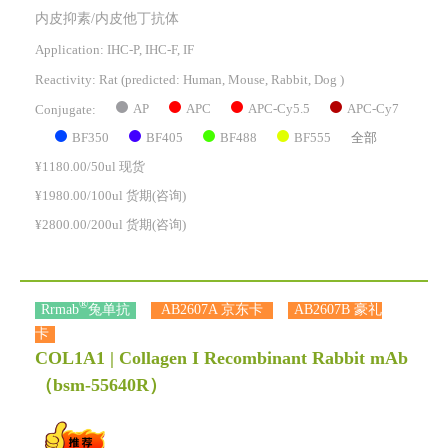
内皮抑素/内皮他丁抗体
Application: IHC-P, IHC-F, IF
Reactivity:
Rat
(predicted: Human, Mouse, Rabbit, Dog )
AP
APC
APC-Cy5.5
APC-Cy7
Conjugate:
BF350
BF405
BF488
BF555
全部
¥1180.00/50ul 现货
¥1980.00/100ul 货期(咨询)
¥2800.00/200ul 货期(咨询)
®
Rrmab
兔单抗
AB2607A 京东卡
AB2607B 豪礼
卡
COL1A1 | Collagen I Recombinant Rabbit mAb
（bsm-55640R）