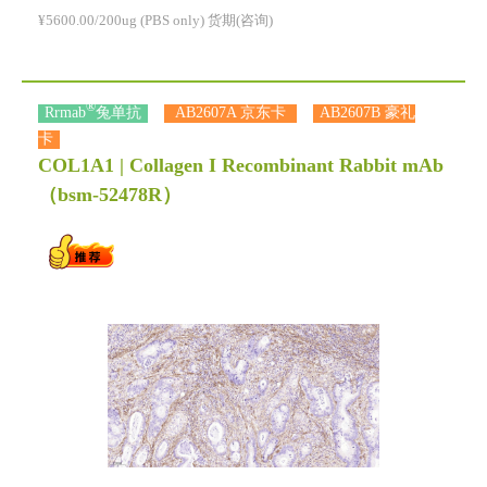
¥5600.00/200ug (PBS only) 货期(咨询)
®
Rrmab
兔单抗
AB2607A 京东卡
AB2607B 豪礼
卡
COL1A1 | Collagen I Recombinant Rabbit mAb
（bsm-52478R）