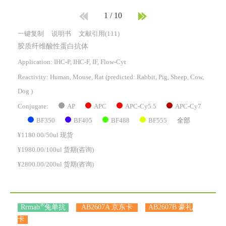
1
/
10
一键复制
说明书
文献引用(111)
胶质纤维酸性蛋白抗体
Application: IHC-P, IHC-F, IF, Flow-Cyt
Reactivity:
Human, Mouse, Rat
(predicted: Rabbit, Pig, Sheep, Cow,
Dog )
AP
APC
APC-Cy5.5
APC-Cy7
Conjugate:
BF350
BF405
BF488
BF555
全部
¥1180.00/50ul 现货
¥1980.00/100ul 货期(咨询)
¥2800.00/200ul 货期(咨询)
®
Rrmab
兔单抗
AB2607A 京东卡
AB2607B 豪礼
卡