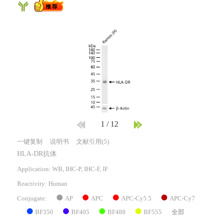
1
/
12
一键复制
说明书
文献引用(5)
HLA-DR抗体
Application: WB, IHC-P, IHC-F, IF
Reactivity:
Human
AP
APC
APC-Cy5.5
APC-Cy7
Conjugate:
BF350
BF405
BF488
BF555
全部