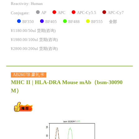
Reactivity:
Human
AP
APC
APC-Cy5.5
APC-Cy7
Conjugate:
BF350
BF405
BF488
BF555
全部
¥1180.00/50ul 货期(咨询)
¥1980.00/100ul 货期(咨询)
¥2800.00/200ul 货期(咨询)
AB2607B 豪礼卡
MHC II | HLA-DRA Mouse mAb
（bsm-30090
M）