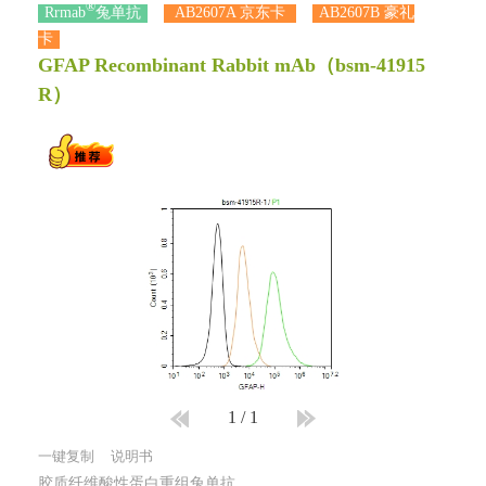
®
Rrmab
兔单抗
AB2607A 京东卡
AB2607B 豪礼
卡
GFAP Recombinant Rabbit mAb
（bsm-41915
R）
1
/
1
一键复制
说明书
胶质纤维酸性蛋白重组兔单抗