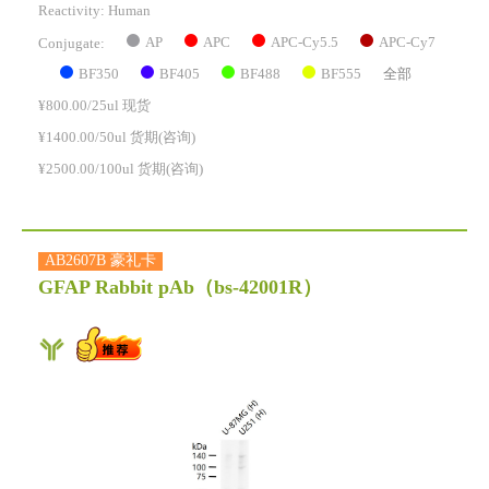
Reactivity:
Human
AP
APC
APC-Cy5.5
APC-Cy7
Conjugate:
BF350
BF405
BF488
BF555
全部
¥800.00/25ul 现货
¥1400.00/50ul 货期(咨询)
¥2500.00/100ul 货期(咨询)
AB2607B 豪礼卡
GFAP Rabbit pAb
（bs-42001R）