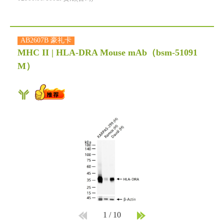
AB2607B 豪礼卡
MHC II | HLA-DRA Mouse mAb
（bsm-51091
M）
1
/
10