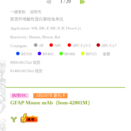
1
/
29
一键复制
说明书
胶质纤维酸性蛋白重组兔单抗
Application: WB, IHC-P, IHC-F, IF, Flow-Cyt
Reactivity:
Human, Mouse, Rat
AP
APC
APC-Cy5.5
APC-Cy7
Conjugate:
BF350
BF405
BF488
BF555
全部
¥800.00/25ul 现货
¥1400.00/50ul 现货
病理IHC
AB2607B 豪礼卡
GFAP Mouse mAb
（bsm-42001M）