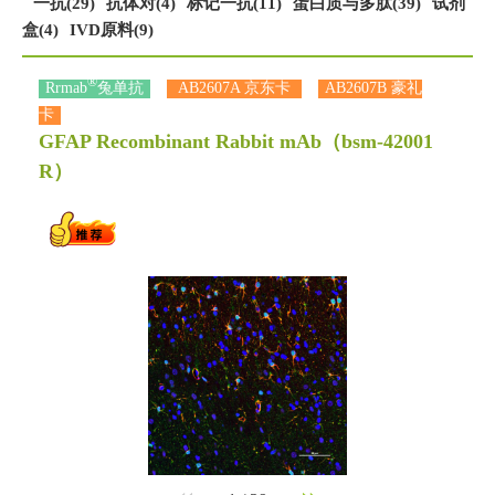
一抗(29)
抗体对(4)
标记一抗(11)
蛋白质与多肽(39)
试剂
盒(4)
IVD原料(9)
®
Rrmab
兔单抗
AB2607A 京东卡
AB2607B 豪礼
卡
GFAP Recombinant Rabbit mAb
（bsm-42001
R）