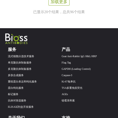
加载更多
已显示20个结果，总共96个结果
服务
产品
流式细胞分选技术服务
Goat Anti-Rabbit IgG H&L/HRP
单克隆抗体制备服务
Flag Tag
多克隆抗体制备服务
GAPDH (Loading Control)
多肽合成服务
Caspase-3
重组蛋白表达和纯化服务
Ki-67兔单抗
蛋白纯化服务
TSA多重免疫荧光
标记服务
AGEs
抗体对筛选服务
链霉亲和素
ELISA试剂盒开发服务