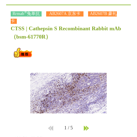
®
Rrmab
兔单抗
AB2607A 京东卡
AB2607B 豪礼
卡
CTSS | Cathepsin S Recombinant Rabbit mAb
（bsm-61770R）
1
/
5