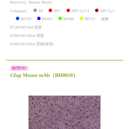
Reactivity:
Human, Mouse
AP
APC
APC-Cy5.5
APC-Cy7
Conjugate:
BF350
BF405
BF488
BF555
全部
¥1180.00/50ul 现货
¥1980.00/100ul 现货
¥2800.00/200ul 货期(咨询)
病理IHC
Gfap Mouse mAb
（BH0010）