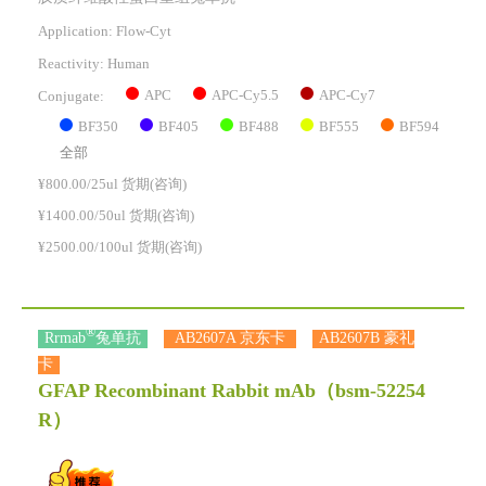
Application: Flow-Cyt
Reactivity:
Human
APC
APC-Cy5.5
APC-Cy7
Conjugate:
BF350
BF405
BF488
BF555
BF594
全部
¥800.00/25ul 货期(咨询)
¥1400.00/50ul 货期(咨询)
¥2500.00/100ul 货期(咨询)
®
Rrmab
兔单抗
AB2607A 京东卡
AB2607B 豪礼
卡
GFAP Recombinant Rabbit mAb
（bsm-52254
R）