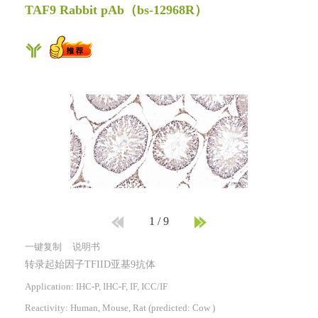
TAF9 Rabbit pAb
（bs-12968R）
1
/
9
一键复制
说明书
转录起始因子TFIID亚基9抗体
Application: IHC-P, IHC-F, IF, ICC/IF
Reactivity:
Human, Mouse, Rat
(predicted: Cow )