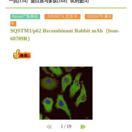
一抗(134)
蛋白质与多肽(168)
试剂盒(4)
®
Rrmab
兔单抗
AB2607A 京东卡
AB2607B 豪礼
卡
SQSTM1/p62 Recombinant Rabbit mAb
（bsm-
60709R）
1
/
19