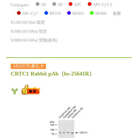
AE
AP
APC
APC-Cy5.5
Conjugate:
APC-Cy7
BF350
BF405
BF488
全部
¥1180.00/50ul 现货
¥1980.00/100ul 现货
¥2800.00/200ul 货期(咨询)
AB2607B 豪礼卡
CRTC1 Rabbit pAb
（bs-25641R）