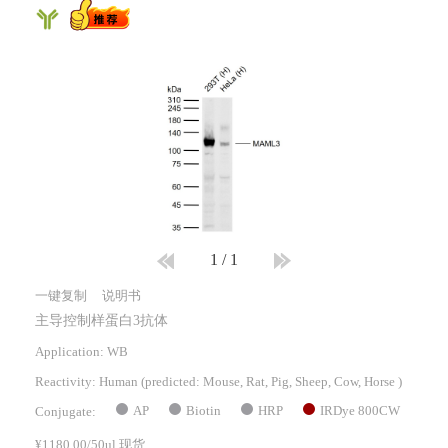
1
/
1
一键复制
说明书
主导控制样蛋白3抗体
Application: WB
Reactivity:
Human
(predicted: Mouse, Rat, Pig, Sheep, Cow, Horse )
AP
Biotin
HRP
IRDye 800CW
Conjugate:
¥1180.00/50ul 现货