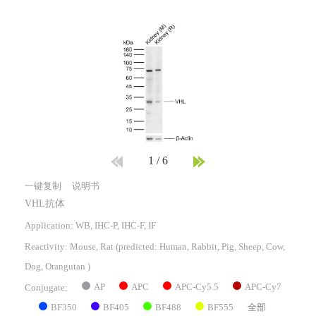
1
/
6
一键复制
说明书
VHL抗体
Application: WB, IHC-P, IHC-F, IF
Reactivity:
Mouse, Rat
(predicted: Human, Rabbit, Pig, Sheep, Cow,
Dog, Orangutan )
AP
APC
APC-Cy5.5
APC-Cy7
Conjugate:
BF350
BF405
BF488
BF555
全部