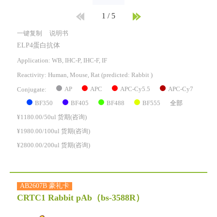
1
/
5
一键复制
说明书
ELP4蛋白抗体
Application: WB, IHC-P, IHC-F, IF
Reactivity:
Human, Mouse, Rat
(predicted: Rabbit )
AP
APC
APC-Cy5.5
APC-Cy7
Conjugate:
BF350
BF405
BF488
BF555
全部
¥1180.00/50ul 货期(咨询)
¥1980.00/100ul 货期(咨询)
¥2800.00/200ul 货期(咨询)
AB2607B 豪礼卡
CRTC1 Rabbit pAb
（bs-3588R）