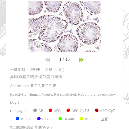
1
/
15
一键复制
说明书
文献引用(1)
鼻咽癌相关转录调节蛋白抗体
Application: IHC-P, IHC-F, IF
Reactivity:
Human, Mouse, Rat
(predicted: Rabbit, Pig, Sheep, Cow,
Dog )
AP
APC
APC-Cy5.5
APC-Cy7
Conjugate:
BF350
BF405
BF488
BF555
全部
¥1180.00/50ul 货期(咨询)