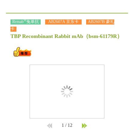
®
Rrmab
兔单抗
AB2607A 京东卡
AB2607B 豪礼
卡
TBP Recombinant Rabbit mAb
（bsm-61179R）
1
/
12