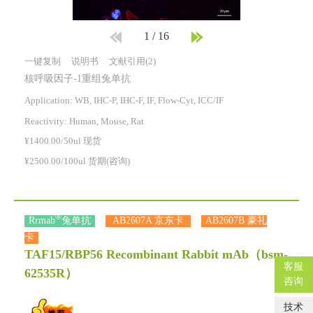
1
/
16
一键复制
说明书
文献引用(2)
核呼吸因子-1重组兔单抗
Application: WB, IHC-P, IHC-F, IF, Flow-Cyt, ICC/IF
Reactivity:
Human, Mouse, Rat
¥1400.00/50ul 现货
¥2500.00/100ul 货期(咨询)
®
Rrmab
兔单抗
AB2607A 京东卡
AB2607B 豪礼
卡
TAF15/RBP56 Recombinant Rabbit mAb
（bsm-
客服
62535R）
咨询
技术