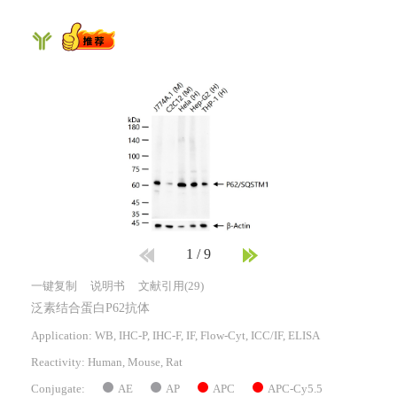
1
/
9
一键复制
说明书
文献引用(29)
泛素结合蛋白P62抗体
Application: WB, IHC-P, IHC-F, IF, Flow-Cyt, ICC/IF, ELISA
Reactivity:
Human, Mouse, Rat
AE
AP
APC
APC-Cy5.5
Conjugate: