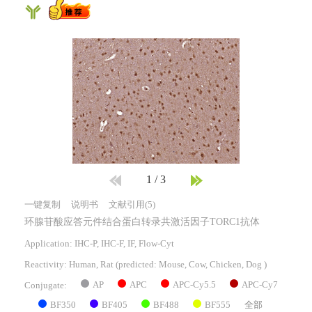
1
/
3
一键复制
说明书
文献引用(5)
环腺苷酸应答元件结合蛋白转录共激活因子TORC1抗体
Application: IHC-P, IHC-F, IF, Flow-Cyt
Reactivity:
Human, Rat
(predicted: Mouse, Cow, Chicken, Dog )
AP
APC
APC-Cy5.5
APC-Cy7
Conjugate:
BF350
BF405
BF488
BF555
全部