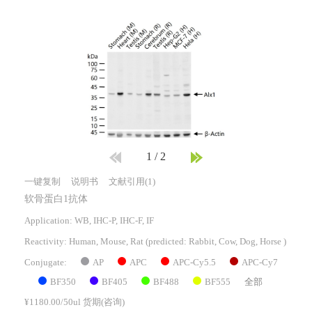
1
/
2
一键复制
说明书
文献引用(1)
软骨蛋白1抗体
Application: WB, IHC-P, IHC-F, IF
Reactivity:
Human, Mouse, Rat
(predicted: Rabbit, Cow, Dog, Horse )
AP
APC
APC-Cy5.5
APC-Cy7
Conjugate:
BF350
BF405
BF488
BF555
全部
¥1180.00/50ul 货期(咨询)