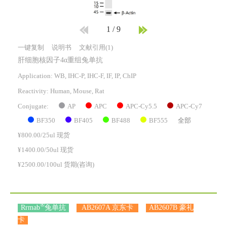
1
/
9
一键复制
说明书
文献引用(1)
肝细胞核因子4α重组兔单抗
Application: WB, IHC-P, IHC-F, IF, IP, ChIP
Reactivity:
Human, Mouse, Rat
AP
APC
APC-Cy5.5
APC-Cy7
Conjugate:
BF350
BF405
BF488
BF555
全部
¥800.00/25ul 现货
¥1400.00/50ul 现货
¥2500.00/100ul 货期(咨询)
®
Rrmab
兔单抗
AB2607A 京东卡
AB2607B 豪礼
卡