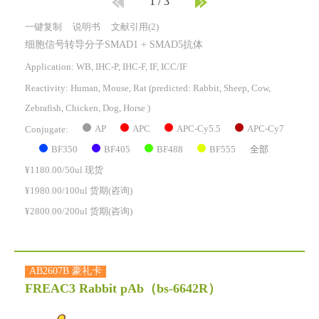
1
/
3
一键复制
说明书
文献引用(2)
细胞信号转导分子SMAD1 + SMAD5抗体
Application: WB, IHC-P, IHC-F, IF, ICC/IF
Reactivity:
Human, Mouse, Rat
(predicted: Rabbit, Sheep, Cow,
Zebrafish, Chicken, Dog, Horse )
AP
APC
APC-Cy5.5
APC-Cy7
Conjugate:
BF350
BF405
BF488
BF555
全部
¥1180.00/50ul 现货
¥1980.00/100ul 货期(咨询)
¥2800.00/200ul 货期(咨询)
AB2607B 豪礼卡
FREAC3 Rabbit pAb
（bs-6642R）