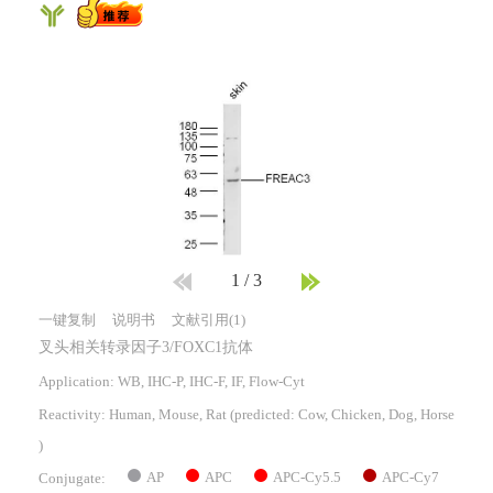
1
/
3
一键复制
说明书
文献引用(1)
叉头相关转录因子3/FOXC1抗体
Application: WB, IHC-P, IHC-F, IF, Flow-Cyt
Reactivity:
Human, Mouse, Rat
(predicted: Cow, Chicken, Dog, Horse
)
AP
APC
APC-Cy5.5
APC-Cy7
Conjugate: