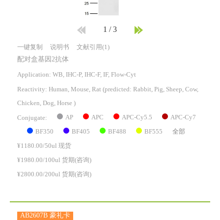
1
/
3
一键复制
说明书
文献引用(1)
配对盒基因2抗体
Application: WB, IHC-P, IHC-F, IF, Flow-Cyt
Reactivity:
Human, Mouse, Rat
(predicted: Rabbit, Pig, Sheep, Cow,
Chicken, Dog, Horse )
AP
APC
APC-Cy5.5
APC-Cy7
Conjugate:
BF350
BF405
BF488
BF555
全部
¥1180.00/50ul 现货
¥1980.00/100ul 货期(咨询)
¥2800.00/200ul 货期(咨询)
AB2607B 豪礼卡