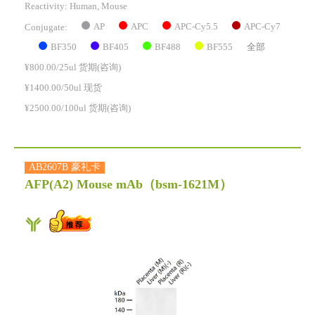
Reactivity:
Human, Mouse
AP
APC
APC-Cy5.5
APC-Cy7
Conjugate:
BF350
BF405
BF488
BF555
全部
¥800.00/25ul 货期(咨询)
¥1400.00/50ul 现货
¥2500.00/100ul 货期(咨询)
AB2607B 豪礼卡
AFP(A2) Mouse mAb
（bsm-1621M）