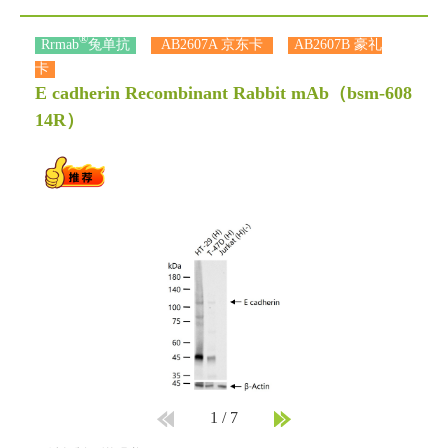
®
Rrmab
兔单抗
AB2607A 京东卡
AB2607B 豪礼
卡
E cadherin Recombinant Rabbit mAb
（bsm-608
14R）
1
/
7