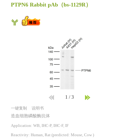
PTPN6 Rabbit pAb
（bs-1129R）
1
/
3
一键复制
说明书
造血细胞磷酸酶抗体
Application: WB, IHC-P, IHC-F, IF
Reactivity:
Human, Rat
(predicted: Mouse, Cow )