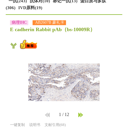
一抗(243)
抗体对(10)
标记一抗(13)
蛋白质与多肽
(306)
IVD原料(19)
病理IHC
AB2607B 豪礼卡
E cadherin Rabbit pAb
（bs-10009R）
1
/
12
一键复制
说明书
文献引用(68)