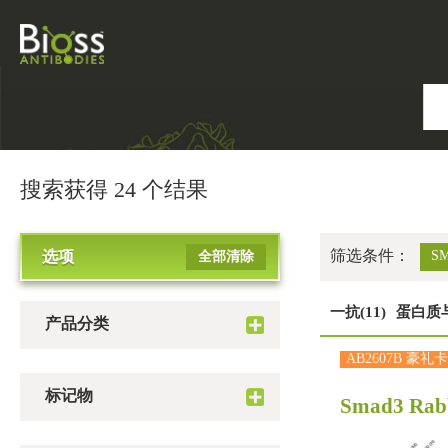
搜索获得 24 个结果
筛选条件：
选项
SM
全部清除
一抗(11)
蛋白质与
产品分类
AB2607B 豪礼卡
标记物
Smad3 Rab