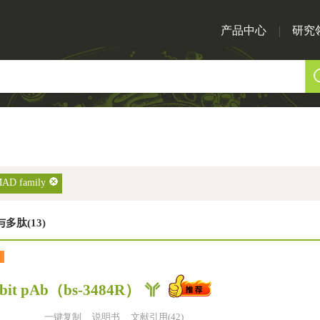
产品中心
研究
AD family
多肽(13)
bit pAb
（bs-3484R）
一键复制
说明书
文献引用(42)