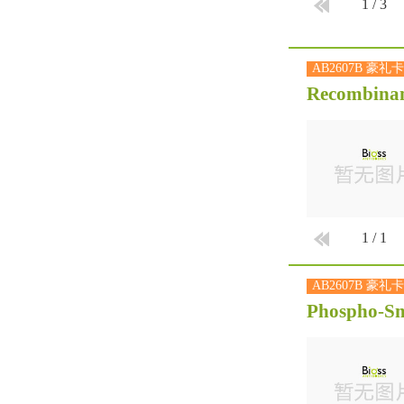
1
/
3
AB2607B 豪礼卡
Recombinan
1
/
1
AB2607B 豪礼卡
Phospho-Sm