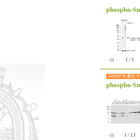
phospho-Sm
1
/
1
AB2607B 豪礼卡
phospho-Sm
1
/
13