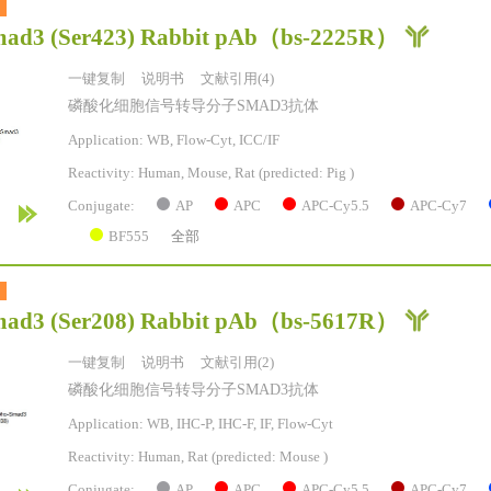
ad3 (Ser423) Rabbit pAb
（bs-2225R）
一键复制
说明书
文献引用(4)
磷酸化细胞信号转导分子SMAD3抗体
Application: WB, Flow-Cyt, ICC/IF
Reactivity:
Human, Mouse, Rat
(predicted: Pig )
AP
APC
APC-Cy5.5
APC-Cy7
Conjugate:
BF555
全部
ad3 (Ser208) Rabbit pAb
（bs-5617R）
一键复制
说明书
文献引用(2)
磷酸化细胞信号转导分子SMAD3抗体
Application: WB, IHC-P, IHC-F, IF, Flow-Cyt
Reactivity:
Human, Rat
(predicted: Mouse )
AP
APC
APC-Cy5.5
APC-Cy7
Conjugate: