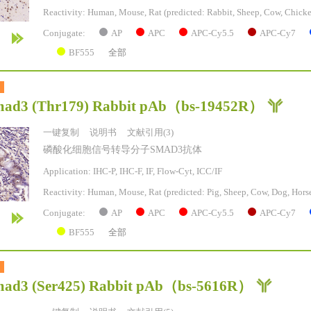
Reactivity:
Human, Mouse, Rat
(predicted: Rabbit, Sheep, Cow, Chicke
AP
APC
APC-Cy5.5
APC-Cy7
Conjugate:
BF555
全部
ad3 (Thr179) Rabbit pAb
（bs-19452R）
一键复制
说明书
文献引用(3)
磷酸化细胞信号转导分子SMAD3抗体
Application: IHC-P, IHC-F, IF, Flow-Cyt, ICC/IF
Reactivity:
Human, Mouse, Rat
(predicted: Pig, Sheep, Cow, Dog, Horse
AP
APC
APC-Cy5.5
APC-Cy7
Conjugate:
BF555
全部
ad3 (Ser425) Rabbit pAb
（bs-5616R）