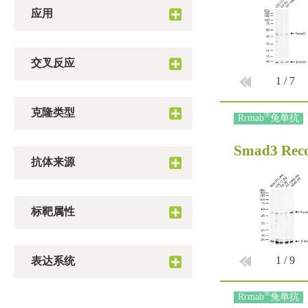
应用
交叉反应
1
/
7
克隆类型
®
Rrmab
兔单抗
Smad3 Rec
抗体来源
标靶属性
1
/
9
表达系统
®
Rrmab
兔单抗