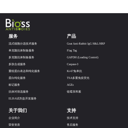
服务
产品
流式细胞分选技术服务
Goat Anti-Rabbit IgG H&L/HRP
单克隆抗体制备服务
Flag Tag
多克隆抗体制备服务
GAPDH (Loading Control)
多肽合成服务
Caspase-3
重组蛋白表达和纯化服务
Ki-67兔单抗
蛋白纯化服务
TSA多重免疫荧光
标记服务
AGEs
抗体对筛选服务
链霉亲和素
ELISA试剂盒开发服务
关于我们
支持
企业简介
技术支持
荣誉资质
售后服务